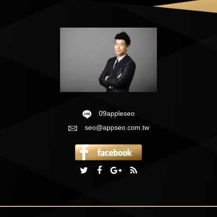
09appleseo
seo@appseo.com.tw