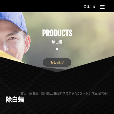
简体中文
PRODUCTS
除白蟻
所有商品
首頁
除白蟻
如何阻止白蟻問題成為夢魘?專家說分成三個階段!!
除白蟻