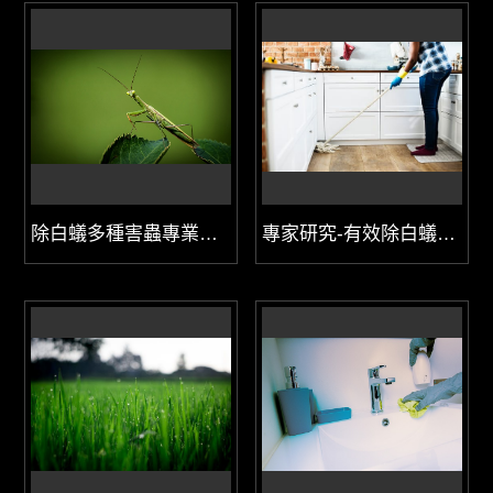
除白蟻多種害蟲專業防治首選
專家研究-有效除白蟻3大關鍵