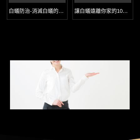
白蟻防治-消滅白蟻的5種有效方法
讓白蟻遠離你家的10個秘訣-白蟻防治秘方