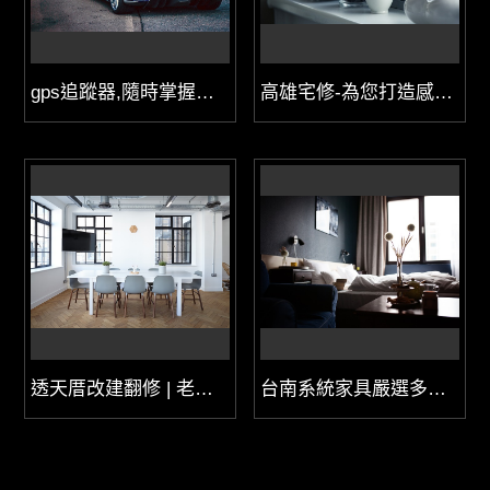
gps追蹤器,隨時掌握愛車的行蹤~
高雄宅修-為您打造感動幸福的家
透天厝改建翻修 | 老屋翻修，房屋改建裝修報價實在‎
台南系統家具嚴選多樣精緻家具